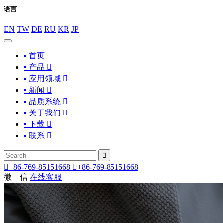
语言
EN
TW
DE
RU
KR
JP
▪ 首页
▪ 产品

▪ 应用领域

▪ 新闻

▪ 品质系统

▪ 关于我们

▪ 下载

▪ 联系



+86-769-85151668

+86-769-85151668
微 信
在线客服