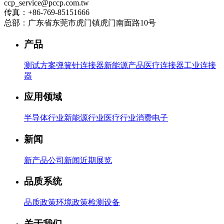
ccp_service@pccp.com.tw
传真：+86-769-85151666
总部：广东省东莞市虎门镇虎门南面路10号
产品
测试方案
弹簧针连接器
新能源产品
医疗连接器
工业连接
器
应用领域
半导体行业
新能源行业
医疗行业
消费电子
新闻
新产品
公司新闻
近期展览
品质系统
品质政策
环境政策
检测设备
关于我们