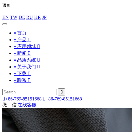
语言
EN
TW
DE
RU
KR
JP
▪ 首页
▪ 产品

▪ 应用领域

▪ 新闻

▪ 品质系统

▪ 关于我们

▪ 下载

▪ 联系



+86-769-85151668

+86-769-85151668
微 信
在线客服