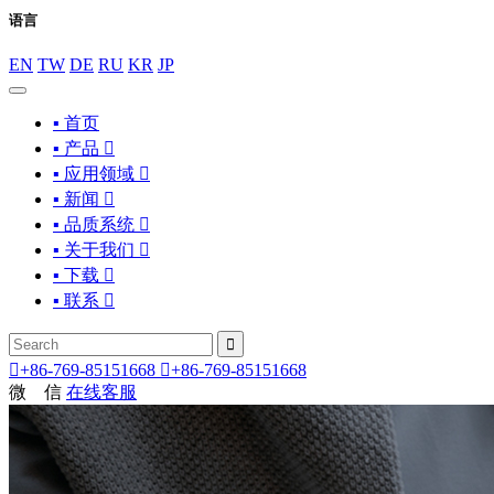
语言
EN
TW
DE
RU
KR
JP
▪ 首页
▪ 产品

▪ 应用领域

▪ 新闻

▪ 品质系统

▪ 关于我们

▪ 下载

▪ 联系



+86-769-85151668

+86-769-85151668
微 信
在线客服