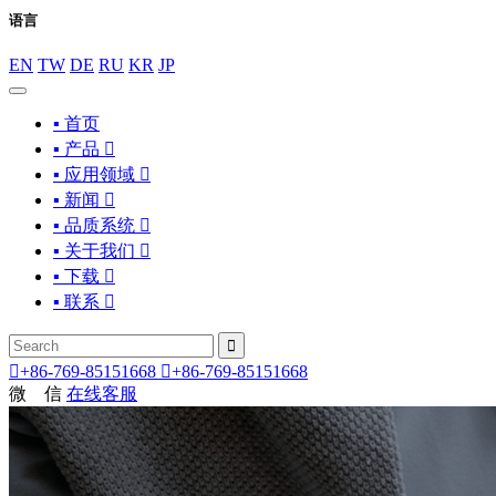
语言
EN
TW
DE
RU
KR
JP
▪ 首页
▪ 产品

▪ 应用领域

▪ 新闻

▪ 品质系统

▪ 关于我们

▪ 下载

▪ 联系



+86-769-85151668

+86-769-85151668
微 信
在线客服