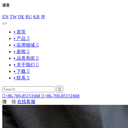
语言
EN
TW
DE
RU
KR
JP
▪ 首页
▪ 产品

▪ 应用领域

▪ 新闻

▪ 品质系统

▪ 关于我们

▪ 下载

▪ 联系



+86-769-85151668

+86-769-85151668
微 信
在线客服